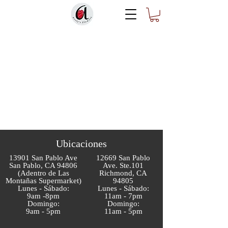
Ubicaciones
13901 San Pablo Ave
12669 San Pablo
San Pablo, CA 94806
Ave. Ste.101
(Adentro de Las
Richmond, CA
Montañas Supermarket)
94805
Lunes - Sábado:
Lunes - Sábado:
9am -8pm
11am - 7pm
Domingo:
Domingo:
9am - 5pm
11am - 5pm