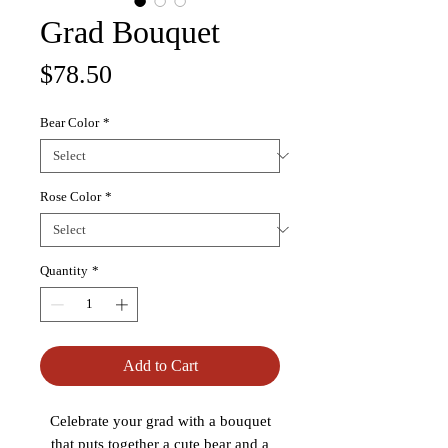
Grad Bouquet
Price
$78.50
Bear Color
*
Rose Color
*
Quantity
*
Add to Cart
Celebrate your grad with a bouquet
that puts together a cute bear and a