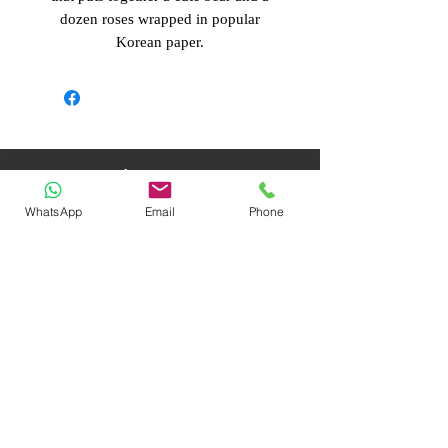
dozen roses wrapped in popular
Korean paper.
Ubicaciones
13901 San Pablo Ave
12669 San Pablo
WhatsApp
Email
Phone
San Pablo, CA 94806
Ave. Ste.101
(Adentro de Las
Richmond, CA
Montañas Supermarket)
94805
Lunes - Sábado:
Lunes - Sábado:
9am -8pm
11am - 7pm
Domingo:
Domingo:
9am - 5pm
11am - 5pm
Compañía
Sobre Nosotros
Preguntas Frecuentes
Condiciones de Uso
Política de Reembolso