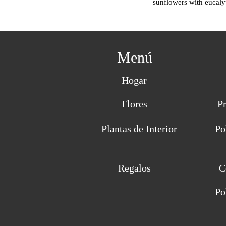
sunflowers with eucalyp
Menú
Hogar
Flores
P
Plantas de Interior
Po
Regalos
C
Po