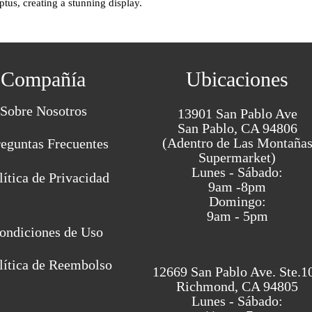
tus, creating a stunning display.
Compañía
Ubicaciones
Sobre Nosotros
13901 San Pablo Ave
San Pablo, CA 94806
(Adentro de Las Montaña
reguntas Frecuentes
Supermarket)
Lunes - Sábado:
lítica de Privacidad
9am -8pm
Domingo:
9am - 5pm
ondiciones de Uso
lítica de Reembolso
12669 San Pablo Ave. Ste.1
Richmond, CA 94805
Lunes - Sábado: