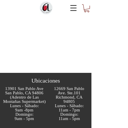
Ubicaciones
13901 San Pablo Ave
12669 San Pablo
San Pablo, CA 94806
Ave. Ste.101
(Adentro de Las
Richmond, CA
Montañas Supermarket)
94805
Lunes - Sábado:
Lunes - Sábado:
9am -8pm
11am - 7pm
Domingo:
Domingo:
9am - 5pm
11am - 5pm