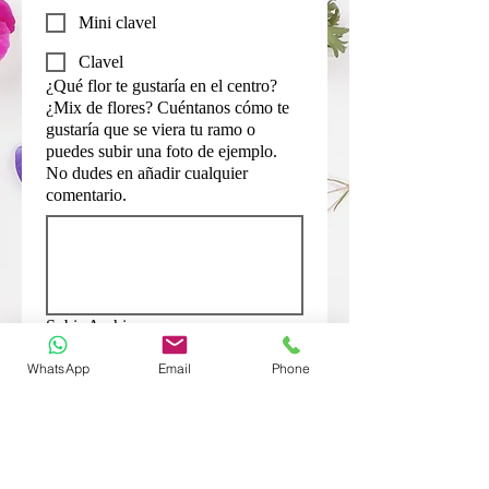
Mini clavel
Clavel
¿Qué flor te gustaría en el centro?
¿Mix de flores? Cuéntanos cómo te
gustaría que se viera tu ramo o
puedes subir una foto de ejemplo.
No dudes en añadir cualquier
comentario.
Subir Archivo
Subir Archivo
WhatsApp
Email
Phone
¿Entrega a domicilio o recoger en
tienda?
(Obligatorio)
Entrega a domicilio