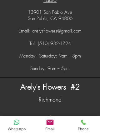
13901 San Pablo Ave
San Pablo, CA 94806
Email: arelysflowers@gmail.com
Tel: (510) 932-1724
Monday - Saturday: 9am -- 8pm
Sunday: 9am -- 5pm
Arely's Flowers #2
Richmond
12669 San Pablo Ave. Ste.101
Richmond, CA 94805
WhatsApp
Email
Phone
Email: afpgrichmond@gmail.com