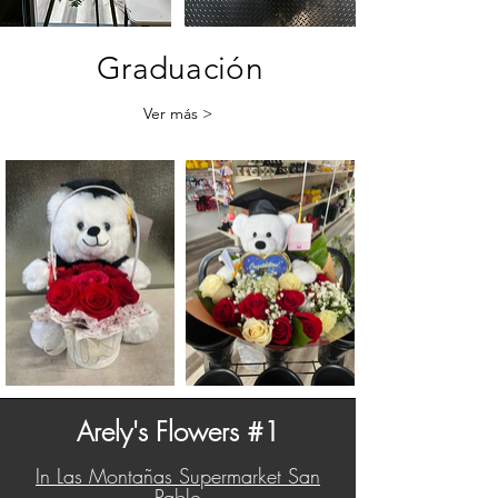
Graduación
Ver más >
Arely's Flowers #1
In Las Montañas Supermarket San
Pablo